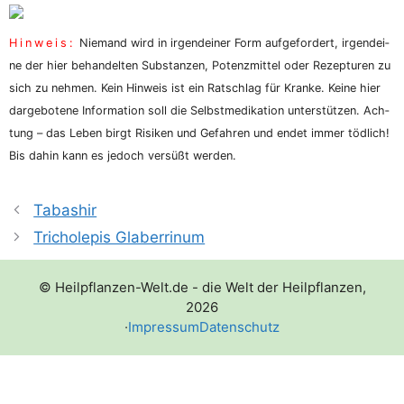
Hin­weis:
Nie­mand wird in irgend­ei­ner Form auf­ge­for­dert, irgend­ei­
ne der hier behan­del­ten Sub­stan­zen, Potenz­mit­tel oder Rezep­tu­ren zu
sich zu neh­men. Kein Hin­weis ist ein Rat­schlag für Kran­ke. Kei­ne hier
dar­ge­bo­te­ne Infor­ma­ti­on soll die Selbst­me­di­ka­ti­on unter­stüt­zen. Ach­
tung – das Leben birgt Risi­ken und Gefah­ren und endet immer töd­lich!
Bis dahin kann es jedoch ver­süßt werden.
Tabashir
Tricholepis Glaberrinum
© Heilpflanzen-Welt.de - die Welt der Heilpflanzen,
2026
·
Impressum
Datenschutz