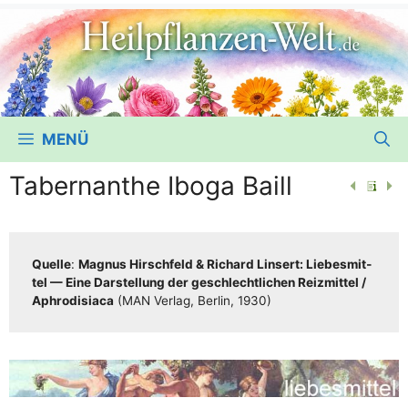
MENÜ
Tabernanthe Iboga Baill
Quel­le
:
Magnus Hirsch­feld & Richard Lin­sert: Lie­bes­mit­
tel — Eine Dar­stel­lung der geschlecht­li­chen Reiz­mit­tel /​​
Aphro­di­sia­ca
(MAN Ver­lag, Ber­lin, 1930)