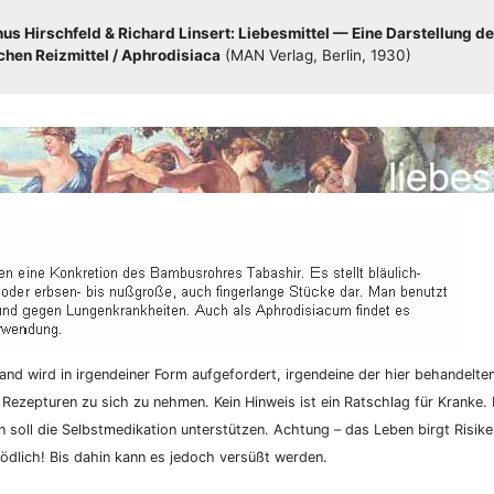
s Hirsch­feld & Richard Lin­sert: Lie­bes­mit­tel — Eine Dar­stel­lung de
hen Reiz­mit­tel /​​ Aphro­di­sia­ca
(MAN Ver­lag, Ber­lin, 1930)
nd wird in irgend­ei­ner Form auf­ge­for­dert, irgend­ei­ne der hier behan­del­te
 Rezep­tu­ren zu sich zu neh­men. Kein Hin­weis ist ein Rat­schlag für Kran­ke. K
­on soll die Selbst­me­di­ka­ti­on unter­stüt­zen. Ach­tung – das Leben birgt Risi­
d­lich! Bis dahin kann es jedoch ver­süßt werden.