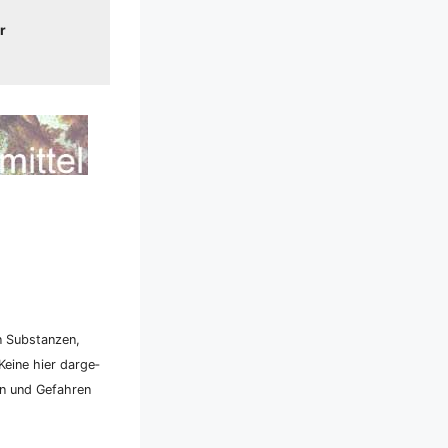
r
n Sub­stan­zen,
ei­ne hier dar­ge­
ken und Gefah­ren