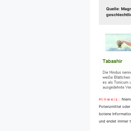
Quel­le
:
Magnu
geschlecht­li­c
Hin­weis:
Nie­ma
Potenz­mit­tel oder
bo­te­ne Infor­ma­ti
und endet immer tö