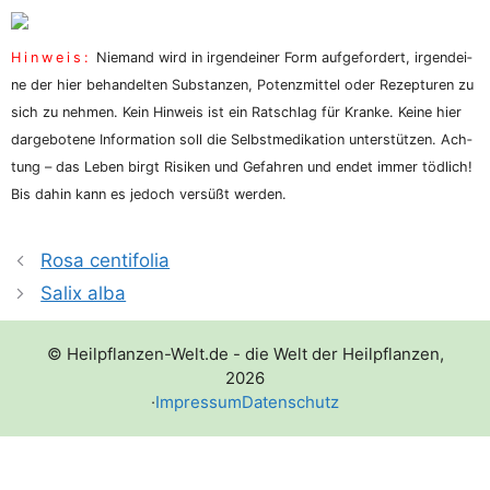
Hin­weis:
Nie­mand wird in irgend­ei­ner Form auf­ge­for­dert, irgend­ei­
ne der hier behan­del­ten Sub­stan­zen, Potenz­mit­tel oder Rezep­tu­ren zu
sich zu neh­men. Kein Hin­weis ist ein Rat­schlag für Kran­ke. Kei­ne hier
dar­ge­bo­te­ne Infor­ma­ti­on soll die Selbst­me­di­ka­ti­on unter­stüt­zen. Ach­
tung – das Leben birgt Risi­ken und Gefah­ren und endet immer töd­lich!
Bis dahin kann es jedoch ver­süßt werden.
Rosa centifolia
Salix alba
© Heilpflanzen-Welt.de - die Welt der Heilpflanzen,
2026
·
Impressum
Datenschutz