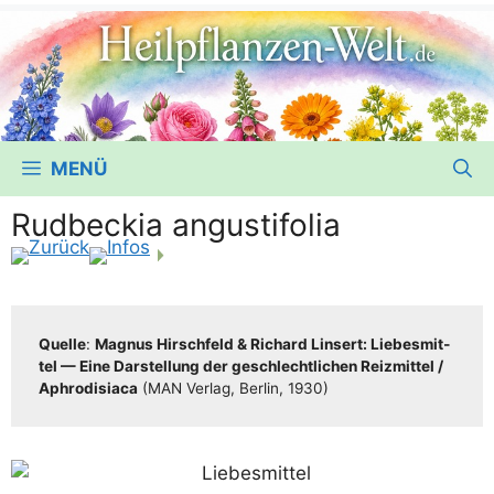
MENÜ
Rudbeckia angustifolia
Quel­le
:
Magnus Hirsch­feld & Richard Lin­sert: Lie­bes­mit­
tel — Eine Dar­stel­lung der geschlecht­li­chen Reiz­mit­tel /​​
Aphro­di­sia­ca
(MAN Ver­lag, Ber­lin, 1930)