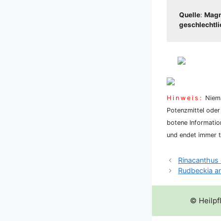
Quel­le
:
Magnu
geschlecht­li­c
Hin­weis:
Nie­ma
Potenz­mit­tel oder
bo­te­ne Infor­ma­ti
und endet immer tö
Rinacanthus
Rudbeckia an
© Heilpf