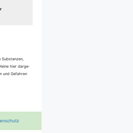
r
n Sub­stan­zen,
ei­ne hier dar­ge­
ken und Gefah­ren
enschutz