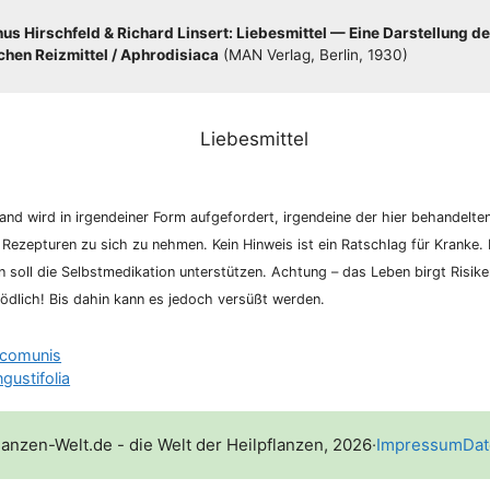
s Hirsch­feld & Richard Lin­sert: Lie­bes­mit­tel — Eine Dar­stel­lung de
hen Reiz­mit­tel /​​ Aphro­di­sia­ca
(MAN Ver­lag, Ber­lin, 1930)
nd wird in irgend­ei­ner Form auf­ge­for­dert, irgend­ei­ne der hier behan­del­te
 Rezep­tu­ren zu sich zu neh­men. Kein Hin­weis ist ein Rat­schlag für Kran­ke. K
­on soll die Selbst­me­di­ka­ti­on unter­stüt­zen. Ach­tung – das Leben birgt Risi­
d­lich! Bis dahin kann es jedoch ver­süßt werden.
 comunis
gustifolia
lanzen-Welt.de - die Welt der Heilpflanzen, 2026
·
Impressum
Dat