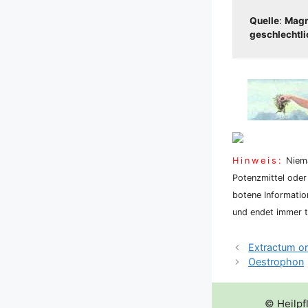
Quel­le
:
Magnu
geschlecht­li­c
Hin­weis:
Nie­ma
Potenz­mit­tel oder
bo­te­ne Infor­ma­ti
und endet immer tö
Extractum or
Oestrophon
© Heilpf