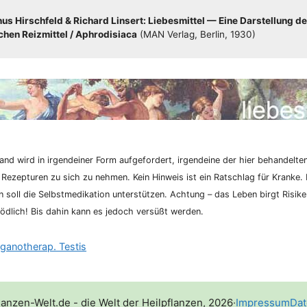
s Hirsch­feld & Richard Lin­sert: Lie­bes­mit­tel — Eine Dar­stel­lung de
hen Reiz­mit­tel /​​ Aphro­di­sia­ca
(MAN Ver­lag, Ber­lin, 1930)
nd wird in irgend­ei­ner Form auf­ge­for­dert, irgend­ei­ne der hier behan­del­te
 Rezep­tu­ren zu sich zu neh­men. Kein Hin­weis ist ein Rat­schlag für Kran­ke. K
­on soll die Selbst­me­di­ka­ti­on unter­stüt­zen. Ach­tung – das Leben birgt Risi­
d­lich! Bis dahin kann es jedoch ver­süßt werden.
ganotherap. Testis
lanzen-Welt.de - die Welt der Heilpflanzen, 2026
·
Impressum
Dat