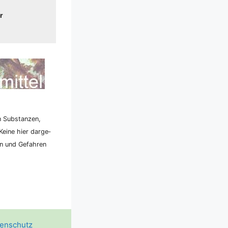
r
n Sub­stan­zen,
ei­ne hier dar­ge­
ken und Gefah­ren
enschutz