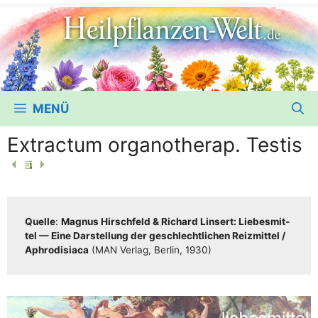
MENÜ
Extractum organotherap. Testis
Quel­le
:
Magnus Hirsch­feld & Richard Lin­sert: Lie­bes­mit­
tel — Eine Dar­stel­lung der geschlecht­li­chen Reiz­mit­tel /​​
Aphro­di­sia­ca
(MAN Ver­lag, Ber­lin, 1930)