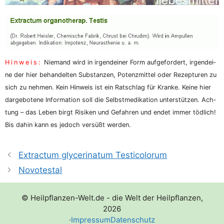
Hin­weis:
Nie­mand wird in irgend­ei­ner Form auf­ge­for­dert, irgend­ei­
ne der hier behan­del­ten Sub­stan­zen, Potenz­mit­tel oder Rezep­tu­ren zu
sich zu neh­men. Kein Hin­weis ist ein Rat­schlag für Kran­ke. Kei­ne hier
dar­ge­bo­te­ne Infor­ma­ti­on soll die Selbst­me­di­ka­ti­on unter­stüt­zen. Ach­
tung – das Leben birgt Risi­ken und Gefah­ren und endet immer töd­lich!
Bis dahin kann es jedoch ver­süßt werden.
Extractum glycerinatum Testicolorum
Novotestal
© Heilpflanzen-Welt.de - die Welt der Heilpflanzen,
2026
·
Impressum
Datenschutz