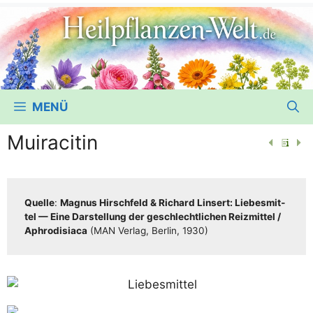
MENÜ
Muiracitin
Quel­le
:
Magnus Hirsch­feld & Richard Lin­sert: Lie­bes­mit­
tel — Eine Dar­stel­lung der geschlecht­li­chen Reiz­mit­tel /​​
Aphro­di­sia­ca
(MAN Ver­lag, Ber­lin, 1930)