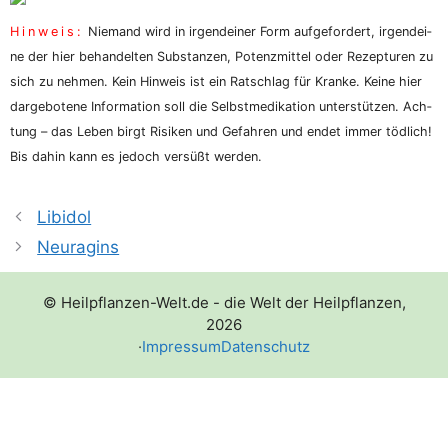
Hin­weis:
Nie­mand wird in irgend­ei­ner Form auf­ge­for­dert, irgend­ei­
ne der hier behan­del­ten Sub­stan­zen, Potenz­mit­tel oder Rezep­tu­ren zu
sich zu neh­men. Kein Hin­weis ist ein Rat­schlag für Kran­ke. Kei­ne hier
dar­ge­bo­te­ne Infor­ma­ti­on soll die Selbst­me­di­ka­ti­on unter­stüt­zen. Ach­
tung – das Leben birgt Risi­ken und Gefah­ren und endet immer töd­lich!
Bis dahin kann es jedoch ver­süßt werden.
Libidol
Neuragins
© Heilpflanzen-Welt.de - die Welt der Heilpflanzen,
2026
·
Impressum
Datenschutz