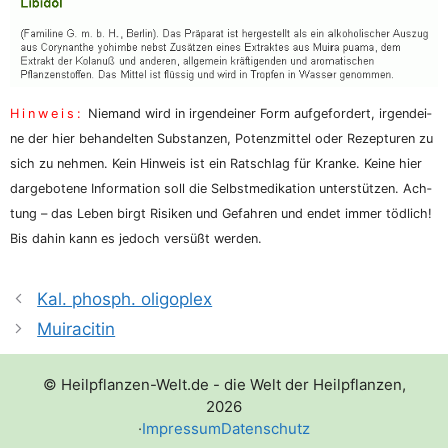
Hin­weis:
Nie­mand wird in irgend­ei­ner Form auf­ge­for­dert, irgend­ei­
ne der hier behan­del­ten Sub­stan­zen, Potenz­mit­tel oder Rezep­tu­ren zu
sich zu neh­men. Kein Hin­weis ist ein Rat­schlag für Kran­ke. Kei­ne hier
dar­ge­bo­te­ne Infor­ma­ti­on soll die Selbst­me­di­ka­ti­on unter­stüt­zen. Ach­
tung – das Leben birgt Risi­ken und Gefah­ren und endet immer töd­lich!
Bis dahin kann es jedoch ver­süßt werden.
Kal. phosph. oligoplex
Muiracitin
© Heilpflanzen-Welt.de - die Welt der Heilpflanzen,
2026
·
Impressum
Datenschutz