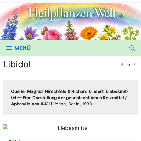
MENÜ
Libidol
Quel­le
:
Magnus Hirsch­feld & Richard Lin­sert: Lie­bes­mit­
tel — Eine Dar­stel­lung der geschlecht­li­chen Reiz­mit­tel /​​
Aphro­di­sia­ca
(MAN Ver­lag, Ber­lin, 1930)