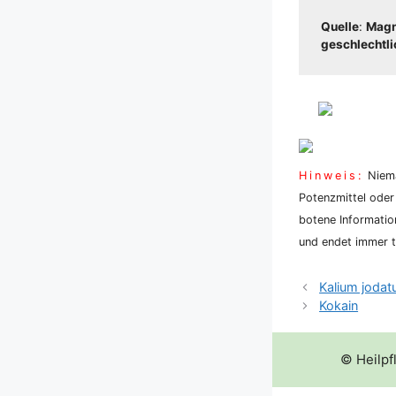
Quel­le
:
Magnu
geschlecht­li­c
Hin­weis:
Nie­ma
Potenz­mit­tel oder
bo­te­ne Infor­ma­ti
und endet immer tö
Kalium joda
Kokain
© Heilpf