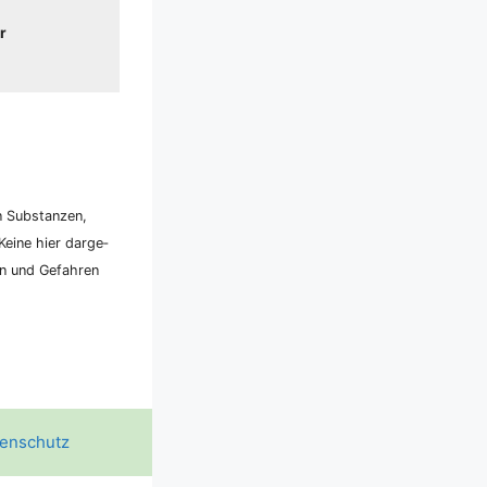
r
n Sub­stan­zen,
ei­ne hier dar­ge­
ken und Gefah­ren
enschutz