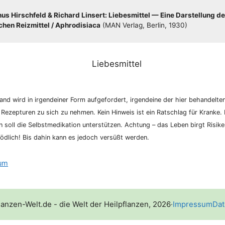
s Hirsch­feld & Richard Lin­sert: Lie­bes­mit­tel — Eine Dar­stel­lung de
hen Reiz­mit­tel /​​ Aphro­di­sia­ca
(MAN Ver­lag, Ber­lin, 1930)
nd wird in irgend­ei­ner Form auf­ge­for­dert, irgend­ei­ne der hier behan­del­te
 Rezep­tu­ren zu sich zu neh­men. Kein Hin­weis ist ein Rat­schlag für Kran­ke. K
­on soll die Selbst­me­di­ka­ti­on unter­stüt­zen. Ach­tung – das Leben birgt Risi­
d­lich! Bis dahin kann es jedoch ver­süßt werden.
tum
lanzen-Welt.de - die Welt der Heilpflanzen, 2026
·
Impressum
Dat