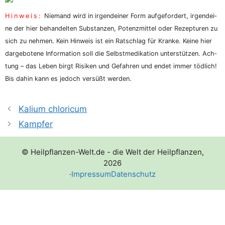
Hin­weis:
Nie­mand wird in irgend­ei­ner Form auf­ge­for­dert, irgend­ei­
ne der hier behan­del­ten Sub­stan­zen, Potenz­mit­tel oder Rezep­tu­ren zu
sich zu neh­men. Kein Hin­weis ist ein Rat­schlag für Kran­ke. Kei­ne hier
dar­ge­bo­te­ne Infor­ma­ti­on soll die Selbst­me­di­ka­ti­on unter­stüt­zen. Ach­
tung – das Leben birgt Risi­ken und Gefah­ren und endet immer töd­lich!
Bis dahin kann es jedoch ver­süßt werden.
Kalium chloricum
Kampfer
© Heilpflanzen-Welt.de - die Welt der Heilpflanzen,
2026
·
Impressum
Datenschutz