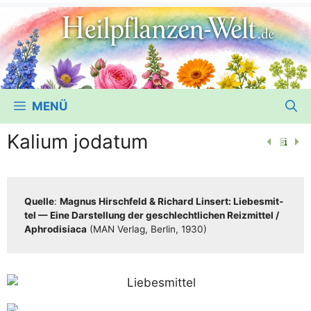
MENÜ
Kalium jodatum
Quel­le
:
Magnus Hirsch­feld & Richard Lin­sert: Lie­bes­mit­
tel — Eine Dar­stel­lung der geschlecht­li­chen Reiz­mit­tel /​​
Aphro­di­sia­ca
(MAN Ver­lag, Ber­lin, 1930)