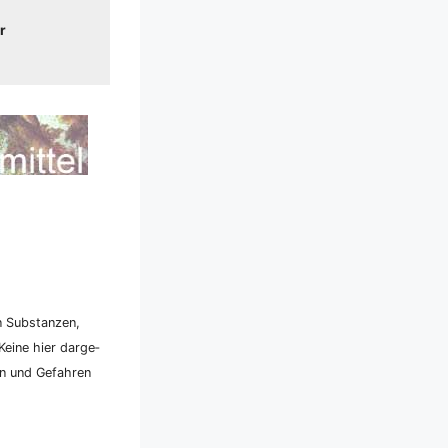
r
n Sub­stan­zen,
ei­ne hier dar­ge­
ken und Gefah­ren