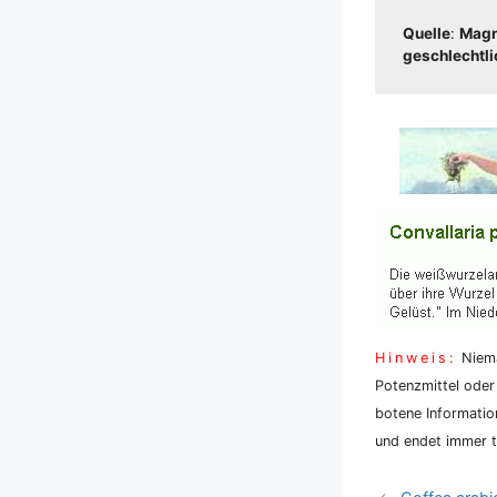
Quel­le
:
Magnu
geschlecht­li­c
Hin­weis:
Nie­ma
Potenz­mit­tel oder
bo­te­ne Infor­ma­ti
und endet immer tö