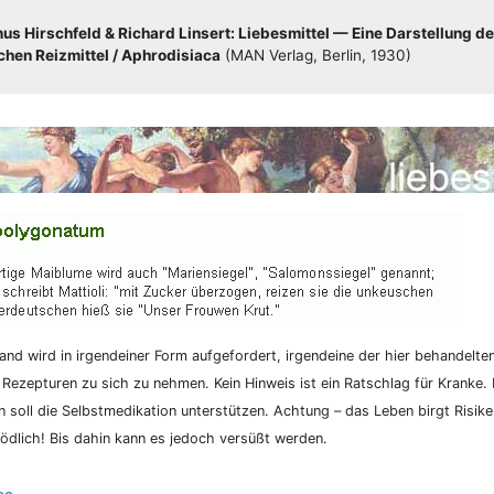
s Hirsch­feld & Richard Lin­sert: Lie­bes­mit­tel — Eine Dar­stel­lung de
hen Reiz­mit­tel /​​ Aphro­di­sia­ca
(MAN Ver­lag, Ber­lin, 1930)
nd wird in irgend­ei­ner Form auf­ge­for­dert, irgend­ei­ne der hier behan­del­te
 Rezep­tu­ren zu sich zu neh­men. Kein Hin­weis ist ein Rat­schlag für Kran­ke. K
­on soll die Selbst­me­di­ka­ti­on unter­stüt­zen. Ach­tung – das Leben birgt Risi­
d­lich! Bis dahin kann es jedoch ver­süßt werden.