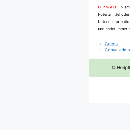
Hin­weis:
Nie­ma
Potenz­mit­tel oder
bo­te­ne Infor­ma­ti
und endet immer tö
Cocos
Convallaria
© Heilpf