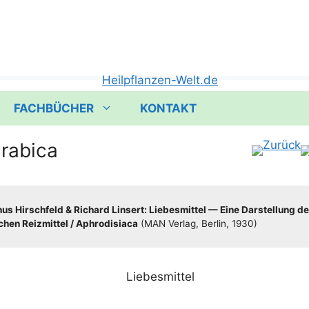
FACHBÜCHER
KONTAKT
arabica
s Hirsch­feld & Richard Lin­sert: Lie­bes­mit­tel — Eine Dar­stel­lung de
hen Reiz­mit­tel /​​ Aphro­di­sia­ca
(MAN Ver­lag, Ber­lin, 1930)