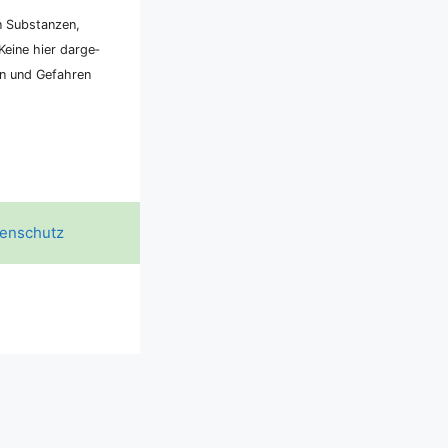
n Sub­stan­zen,
ei­ne hier dar­ge­
ken und Gefah­ren
enschutz