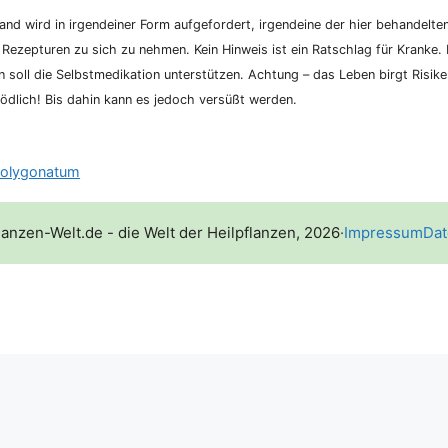
nd wird in irgend­ei­ner Form auf­ge­for­dert, irgend­ei­ne der hier behan­del­te
 Rezep­tu­ren zu sich zu neh­men. Kein Hin­weis ist ein Rat­schlag für Kran­ke. K
­on soll die Selbst­me­di­ka­ti­on unter­stüt­zen. Ach­tung – das Leben birgt Risi­
d­lich! Bis dahin kann es jedoch ver­süßt werden.
 polygonatum
lanzen-Welt.de - die Welt der Heilpflanzen, 2026
·
Impressum
Dat