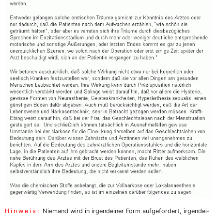
Hin­weis:
Nie­mand wird in irgend­ei­ner Form auf­ge­for­dert, irgend­ei­