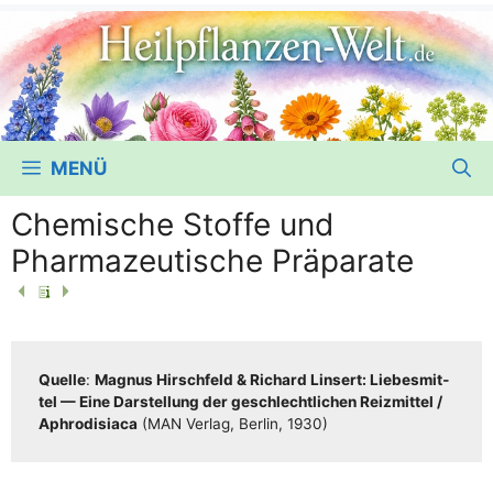
MENÜ
Chemische Stoffe und
Pharmazeutische Präparate
Quel­le
:
Magnus Hirsch­feld & Richard Lin­sert: Lie­bes­mit­
tel — Eine Dar­stel­lung der geschlecht­li­chen Reiz­mit­tel /​​
Aphro­di­sia­ca
(MAN Ver­lag, Ber­lin, 1930)