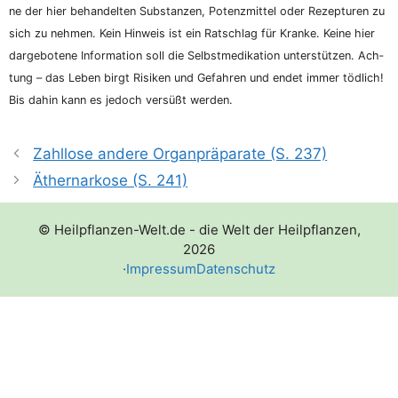
ne der hier behan­del­ten Sub­stan­zen, Potenz­mit­tel oder Rezep­tu­ren zu
sich zu neh­men. Kein Hin­weis ist ein Rat­schlag für Kran­ke. Kei­ne hier
dar­ge­bo­te­ne Infor­ma­ti­on soll die Selbst­me­di­ka­ti­on unter­stüt­zen. Ach­
tung – das Leben birgt Risi­ken und Gefah­ren und endet immer töd­lich!
Bis dahin kann es jedoch ver­süßt werden.
Zahllose andere Organpräparate (S. 237)
Äthernarkose (S. 241)
© Heilpflanzen-Welt.de - die Welt der Heilpflanzen,
2026
·
Impressum
Datenschutz