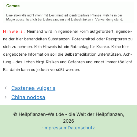
Hin­weis:
Nie­mand wird in irgend­ei­ner Form auf­ge­for­dert, irgend­ei­
ne der hier behan­del­ten Sub­stan­zen, Potenz­mit­tel oder Rezep­tu­ren zu
sich zu neh­men. Kein Hin­weis ist ein Rat­schlag für Kran­ke. Kei­ne hier
dar­ge­bo­te­ne Infor­ma­ti­on soll die Selbst­me­di­ka­ti­on unter­stüt­zen. Ach­
tung – das Leben birgt Risi­ken und Gefah­ren und endet immer töd­lich!
Bis dahin kann es jedoch ver­süßt werden.
Castanea vulgaris
China nodosa
© Heilpflanzen-Welt.de - die Welt der Heilpflanzen,
2026
·
Impressum
Datenschutz