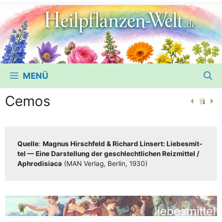
MENÜ
Cemos
Quel­le
:
Magnus Hirsch­feld & Richard Lin­sert: Lie­bes­mit­
tel — Eine Dar­stel­lung der geschlecht­li­chen Reiz­mit­tel /​​
Aphro­di­sia­ca
(MAN Ver­lag, Ber­lin, 1930)