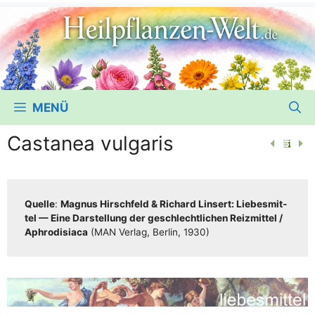
MENÜ
Castanea vulgaris
Quel­le
:
Magnus Hirsch­feld & Richard Lin­sert: Lie­bes­mit­
tel — Eine Dar­stel­lung der geschlecht­li­chen Reiz­mit­tel /​​
Aphro­di­sia­ca
(MAN Ver­lag, Ber­lin, 1930)