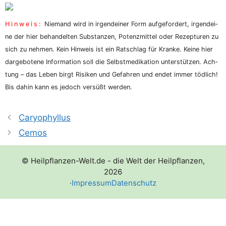
Hin­weis:
Nie­mand wird in irgend­ei­ner Form auf­ge­for­dert, irgend­ei­
ne der hier behan­del­ten Sub­stan­zen, Potenz­mit­tel oder Rezep­tu­ren zu
sich zu neh­men. Kein Hin­weis ist ein Rat­schlag für Kran­ke. Kei­ne hier
dar­ge­bo­te­ne Infor­ma­ti­on soll die Selbst­me­di­ka­ti­on unter­stüt­zen. Ach­
tung – das Leben birgt Risi­ken und Gefah­ren und endet immer töd­lich!
Bis dahin kann es jedoch ver­süßt werden.
Caryophyllus
Cemos
© Heilpflanzen-Welt.de - die Welt der Heilpflanzen,
2026
·
Impressum
Datenschutz