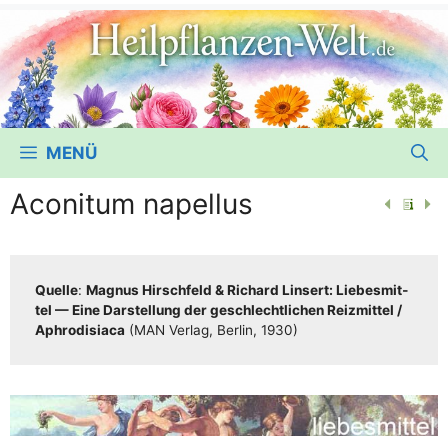
MENÜ
Aconitum napellus
Quel­le
:
Magnus Hirsch­feld & Richard Lin­sert: Lie­bes­mit­
tel — Eine Dar­stel­lung der geschlecht­li­chen Reiz­mit­tel /​​
Aphro­di­sia­ca
(MAN Ver­lag, Ber­lin, 1930)