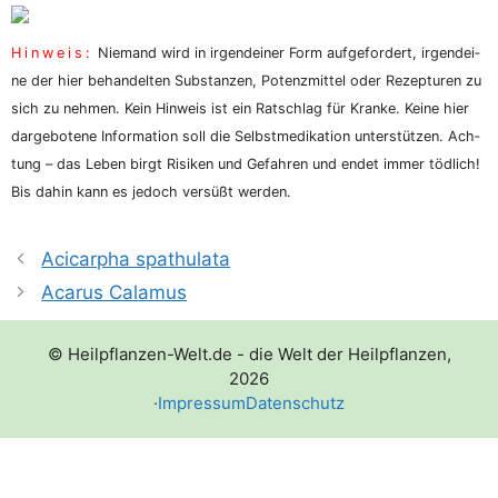
Hin­weis:
Nie­mand wird in irgend­ei­ner Form auf­ge­for­dert, irgend­ei­
ne der hier behan­del­ten Sub­stan­zen, Potenz­mit­tel oder Rezep­tu­ren zu
sich zu neh­men. Kein Hin­weis ist ein Rat­schlag für Kran­ke. Kei­ne hier
dar­ge­bo­te­ne Infor­ma­ti­on soll die Selbst­me­di­ka­ti­on unter­stüt­zen. Ach­
tung – das Leben birgt Risi­ken und Gefah­ren und endet immer töd­lich!
Bis dahin kann es jedoch ver­süßt werden.
Acicarpha spathulata
Acarus Calamus
© Heilpflanzen-Welt.de - die Welt der Heilpflanzen,
2026
·
Impressum
Datenschutz