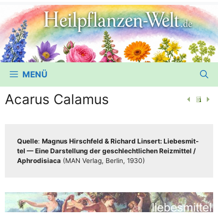
MENÜ
Acarus Calamus
Quel­le
:
Magnus Hirsch­feld & Richard Lin­sert: Lie­bes­mit­
tel — Eine Dar­stel­lung der geschlecht­li­chen Reiz­mit­tel /​​
Aphro­di­sia­ca
(MAN Ver­lag, Ber­lin, 1930)