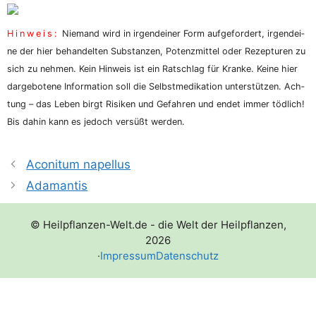
Hin­weis:
Nie­mand wird in irgend­ei­ner Form auf­ge­for­dert, irgend­ei­
ne der hier behan­del­ten Sub­stan­zen, Potenz­mit­tel oder Rezep­tu­ren zu
sich zu neh­men. Kein Hin­weis ist ein Rat­schlag für Kran­ke. Kei­ne hier
dar­ge­bo­te­ne Infor­ma­ti­on soll die Selbst­me­di­ka­ti­on unter­stüt­zen. Ach­
tung – das Leben birgt Risi­ken und Gefah­ren und endet immer töd­lich!
Bis dahin kann es jedoch ver­süßt werden.
Aconitum napellus
Adamantis
© Heilpflanzen-Welt.de - die Welt der Heilpflanzen,
2026
·
Impressum
Datenschutz