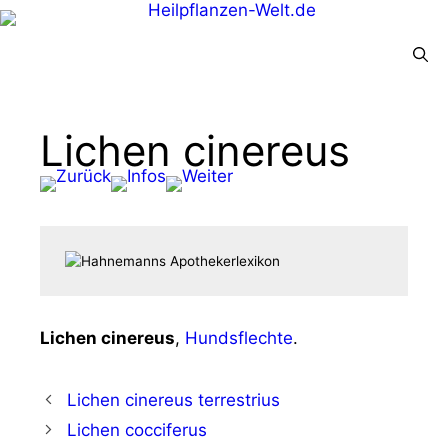
Menü
Lichen cinereus
Lichen cine­reus
,
Hunds­flech­te
.
Lichen cinereus terrestrius
Lichen cocciferus