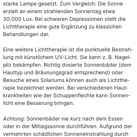
star­ke Lam­pe gesetzt. Zum Ver­gleich: Die Son­ne
erzielt an einem strah­len­den Son­nen­tag etwa
30.000 Lux. Bei schwe­ren Depres­sio­nen stellt die
Licht­the­ra­pie eine gute Ergän­zung zu klas­si­chen
Behand­lun­gen dar.
Eine wei­te­re Licht­the­ra­pie ist die punk­tu­el­le Bestrah­
lung mit künst­li­chem UV-Licht. Sie kann z. B. Nagel­
pilz bekämp­fen. Rich­tig dosier­te Son­nen­bä­der (dem
Haut­typ und Bräu­nungs­grad ent­spre­chend) oder
Besu­che eines Sola­ri­ums kön­nen auch als Licht­the­
ra­pie bezeich­net wer­den. Bei ver­schie­de­nen Haut­
krank­hei­ten wie der Schup­pen­flech­te kann Son­nen­
licht eine Bes­se­rung bringen.
Ach­tung:
Son­nen­bä­der nie kurz nach dem Essen
oder in der Mit­tags­son­ne durch­füh­ren. Auf­grund der
ver­mehr­ten schäd­li­chen Son­nen­ein­strah­lung durch