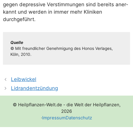
gegen depres­si­ve Ver­stim­mun­gen sind bereits aner­
kannt und wer­den in immer mehr Kli­ni­ken
durchgeführt.
Quel­le
© Mit freund­li­cher Geneh­mi­gung des Honos Ver­la­ges,
Köln, 2010.
Leibwickel
Lidrandentzündung
© Heilpflanzen-Welt.de - die Welt der Heilpflanzen,
2026
·
Impressum
Datenschutz