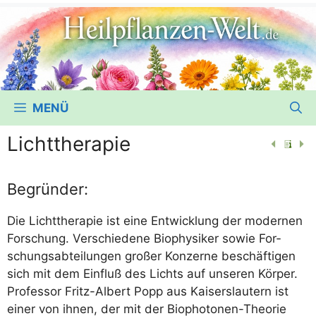
MENÜ
Lichttherapie
Begründer:
Die Licht­the­ra­pie ist eine Ent­wick­lung der moder­nen
For­schung. Ver­schie­de­ne Bio­phy­si­ker sowie For­
schungs­ab­tei­lun­gen gro­ßer Kon­zer­ne beschäf­ti­gen
sich mit dem Ein­fluß des Lichts auf unse­ren Kör­per.
Pro­fes­sor Fritz-Albert Popp aus Kai­sers­lau­tern ist
einer von ihnen, der mit der Bio­pho­to­nen-Theo­rie