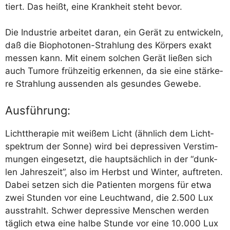
tiert. Das heißt, eine Krank­heit steht bevor.
Die Indus­trie arbei­tet dar­an, ein Gerät zu ent­wi­ckeln,
daß die Bio­pho­to­nen-Strah­lung des Kör­pers exakt
mes­sen kann. Mit einem sol­chen Gerät lie­ßen sich
auch Tumo­re früh­zei­tig erken­nen, da sie eine stär­ke­
re Strah­lung aus­sen­den als gesun­des Gewebe.
Ausführung:
Licht­the­ra­pie mit wei­ßem Licht (ähn­lich dem Licht­
spek­trum der Son­ne) wird bei depres­si­ven Ver­stim­
mun­gen ein­ge­setzt, die haupt­säch­lich in der “dunk­
len Jah­res­zeit”, also im Herbst und Win­ter, auf­tre­ten.
Dabei set­zen sich die Pati­en­ten mor­gens für etwa
zwei Stun­den vor eine Leucht­wand, die 2.500 Lux
aus­strahlt. Schwer depres­si­ve Men­schen wer­den
täg­lich etwa eine hal­be Stun­de vor eine 10.000 Lux