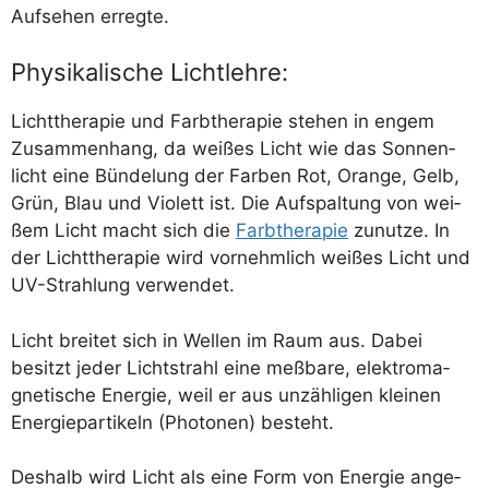
Auf­se­hen erregte.
Physikalische Lichtlehre:
Licht­the­ra­pie und Farb­the­ra­pie ste­hen in engem
Zusam­men­hang, da wei­ßes Licht wie das Son­nen­
licht eine Bün­de­lung der Far­ben Rot, Oran­ge, Gelb,
Grün, Blau und Vio­lett ist. Die Auf­spal­tung von wei­
ßem Licht macht sich die
Farb­the­ra­pie
zunut­ze. In
der Licht­the­ra­pie wird vor­nehm­lich wei­ßes Licht und
UV-Strah­lung verwendet.
Licht brei­tet sich in Wel­len im Raum aus. Dabei
besitzt jeder Licht­strahl eine meß­ba­re, elek­tro­ma­
gne­ti­sche Ener­gie, weil er aus unzäh­li­gen klei­nen
Ener­gie­par­ti­keln (Pho­to­nen) besteht.
Des­halb wird Licht als eine Form von Ener­gie ange­