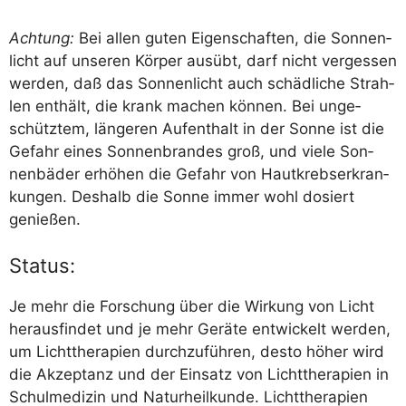
Ach­tung:
Bei allen guten Eigen­schaf­ten, die Son­nen­
licht auf unse­ren Kör­per aus­übt, darf nicht ver­ges­sen
wer­den, daß das Son­nen­licht auch schäd­li­che Strah­
len ent­hält, die krank machen kön­nen. Bei unge­
schütz­tem, län­ge­ren Auf­ent­halt in der Son­ne ist die
Gefahr eines Son­nen­bran­des groß, und vie­le Son­
nen­bä­der erhö­hen die Gefahr von Haut­krebs­er­kran­
kun­gen. Des­halb die Son­ne immer wohl dosiert
genießen.
Status:
Je mehr die For­schung über die Wir­kung von Licht
her­aus­fin­det und je mehr Gerä­te ent­wi­ckelt wer­den,
um Licht­the­ra­pien durch­zu­füh­ren, des­to höher wird
die Akzep­tanz und der Ein­satz von Licht­the­ra­pien in
Schul­me­di­zin und Natur­heil­kun­de. Licht­the­ra­pien