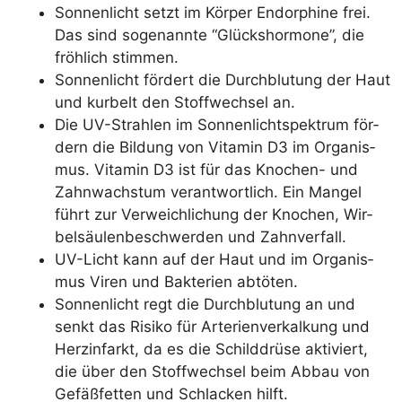
Son­nen­licht setzt im Kör­per Endor­phi­ne frei.
Das sind soge­nann­te “Glücks­hor­mo­ne”, die
fröh­lich stimmen.
Son­nen­licht för­dert die Durch­blu­tung der Haut
und kur­belt den Stoff­wech­sel an.
Die UV-Strah­len im Son­nen­licht­spek­trum för­
dern die Bil­dung von Vit­amin D3 im Orga­nis­
mus. Vit­amin D3 ist für das Kno­chen- und
Zahn­wachs­tum ver­ant­wort­lich. Ein Man­gel
führt zur Ver­weich­li­chung der Kno­chen, Wir­
bel­säu­len­be­schwer­den und Zahnverfall.
UV-Licht kann auf der Haut und im Orga­nis­
mus Viren und Bak­te­ri­en abtöten.
Son­nen­licht regt die Durch­blu­tung an und
senkt das Risi­ko für Arte­ri­en­ver­kal­kung und
Herz­in­farkt, da es die Schild­drü­se akti­viert,
die über den Stoff­wech­sel beim Abbau von
Gefäß­fet­ten und Schla­cken hilft.