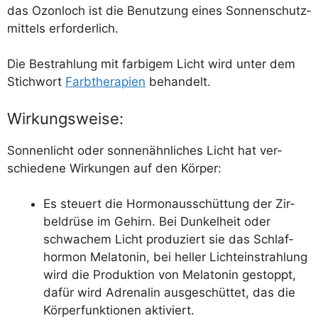
das Ozon­loch ist die Benut­zung eines Son­nen­schutz­
mit­tels erforderlich.
Die Bestrah­lung mit far­bi­gem Licht wird unter dem
Stich­wort
Farb­the­ra­pien
behandelt.
Wirkungsweise:
Son­nen­licht oder son­nen­ähn­li­ches Licht hat ver­
schie­de­ne Wir­kun­gen auf den Körper:
Es steu­ert die Hor­mon­aus­schüt­tung der Zir­
bel­drü­se im Gehirn. Bei Dun­kel­heit oder
schwa­chem Licht pro­du­ziert sie das Schlaf­
hor­mon Mela­to­nin, bei hel­ler Licht­ein­strah­lung
wird die Pro­duk­ti­on von Mela­to­nin gestoppt,
dafür wird Adre­na­lin aus­ge­schüt­tet, das die
Kör­per­funk­tio­nen aktiviert.