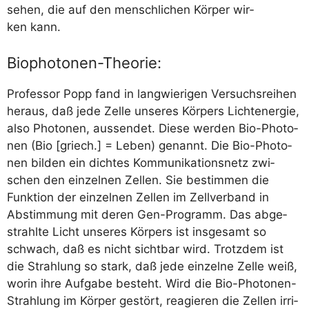
se­hen, die auf den mensch­li­chen Kör­per wir­
ken kann.
Biophotonen-Theorie:
Pro­fes­sor Popp fand in lang­wie­ri­gen Ver­suchs­rei­hen
her­aus, daß jede Zel­le unse­res Kör­pers Licht­ener­gie,
also Pho­to­nen, aus­sen­det. Die­se wer­den Bio-Pho­to­
nen (Bio [griech.] = Leben) genannt. Die Bio-Pho­to­
nen bil­den ein dich­tes Kom­mu­ni­ka­ti­ons­netz zwi­
schen den ein­zel­nen Zel­len. Sie bestim­men die
Funk­ti­on der ein­zel­nen Zel­len im Zell­ver­band in
Abstim­mung mit deren Gen-Pro­gramm. Das abge­
strahl­te Licht unse­res Kör­pers ist ins­ge­samt so
schwach, daß es nicht sicht­bar wird. Trotz­dem ist
die Strah­lung so stark, daß jede ein­zel­ne Zel­le weiß,
wor­in ihre Auf­ga­be besteht. Wird die Bio-Pho­to­nen-
Strah­lung im Kör­per gestört, reagie­ren die Zel­len irri­