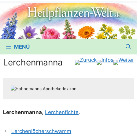
MENÜ
Lerchenmanna
Ler­chen­man­na
,
Ler­chen­fich­te
.
Lerchenlöcherschwamm