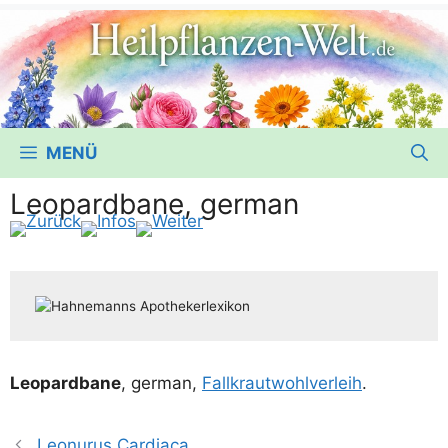
MENÜ
Leopardbane, german
Leo­pard­ba­ne
, ger­man,
Fall­kraut­wohl­ver­leih
.
Leonurus Cardiaca