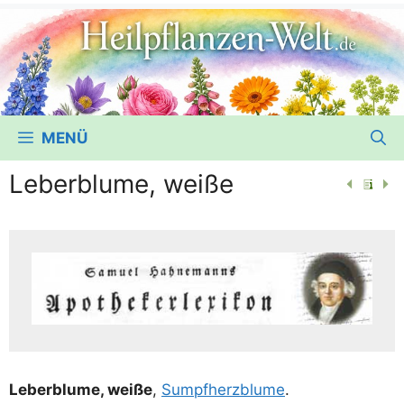
MENÜ
Leberblume, weiße
Leber­blu­me, wei­ße
,
Sumpf­herz­blu­me
.