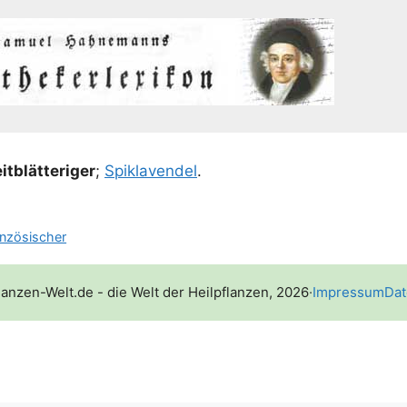
t­blät­te­ri­ger
;
Spikla­ven­del
.
anzösischer
lanzen-Welt.de - die Welt der Heilpflanzen, 2026
·
Impressum
Dat