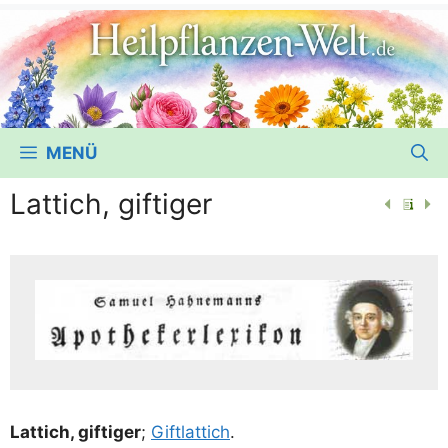
MENÜ
Lattich, giftiger
Lat­tich, gif­ti­ger
;
Gift­lat­tich
.