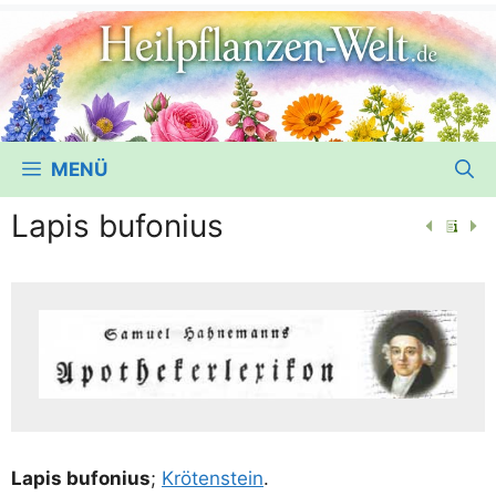
MENÜ
Lapis bufonius
Lapis bufo­ni­us
;
Krö­ten­stein
.