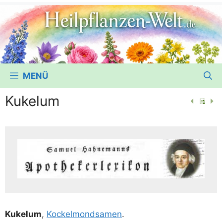
MENÜ
Kukelum
Kukelum
,
Kockel­mond­sa­men
.