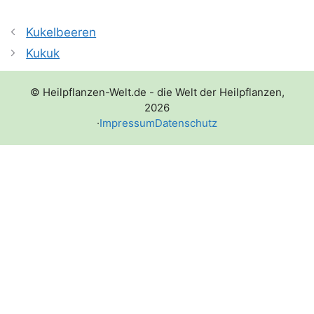
Kukelbeeren
Kukuk
© Heilpflanzen-Welt.de - die Welt der Heilpflanzen,
2026
·
Impressum
Datenschutz