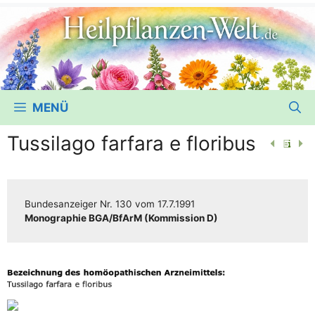
MENÜ
Tussilago farfara e floribus
Bun­des­an­zei­ger
Nr. 130
vom
17.7.1991
Mono­gra­phie BGA/​​BfArM (Kom­mis­si­on D)