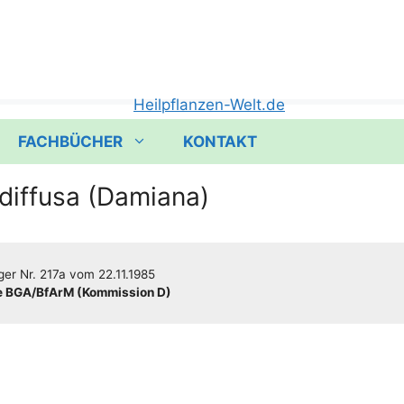
FACHBÜCHER
KONTAKT
diffusa (Damiana)
­ger
Nr. 217a
vom
22.11.1985
 BGA/​​BfArM (Kom­mis­si­on D)