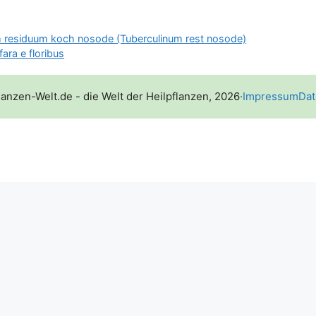
m residuum koch nosode (Tuberculinum rest nosode)
fara e floribus
lanzen-Welt.de - die Welt der Heilpflanzen, 2026
·
Impressum
Dat