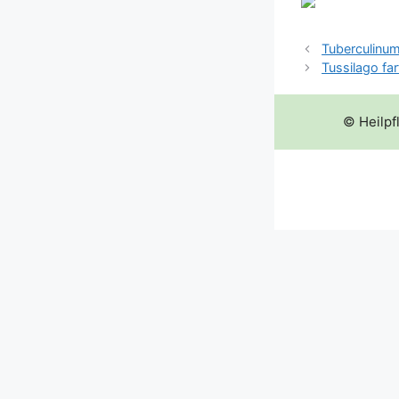
Tuberculinu
Tussilago far
© Heilpf