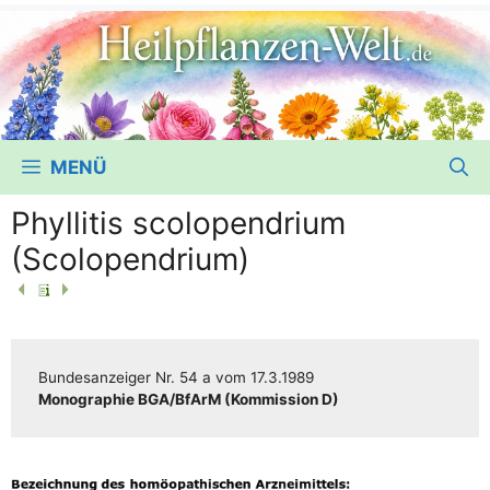
MENÜ
Phyllitis scolopendrium
(Scolopendrium)
Bun­des­an­zei­ger
Nr. 54 a
vom
17.3.1989
Mono­gra­phie BGA/​​BfArM (Kom­mis­si­on D)