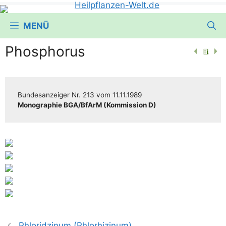
MENÜ
Phosphorus
Bun­des­an­zei­ger
Nr. 213
vom
11.11.1989
Mono­gra­phie BGA/​​BfArM (Kom­mis­si­on D)
Phloridzinum (Phlorhizinum)