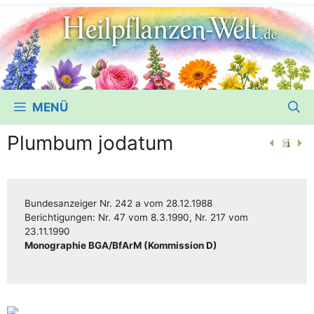
MENÜ
Plumbum jodatum
Bun­des­an­zei­ger
Nr. 242 a
vom
28.12.1988
Berich­ti­gun­gen:
Nr. 47
vom
8.3.1990
,
Nr. 217
vom
23.11.1990
Mono­gra­phie BGA/​​BfArM (Kom­mis­si­on D)