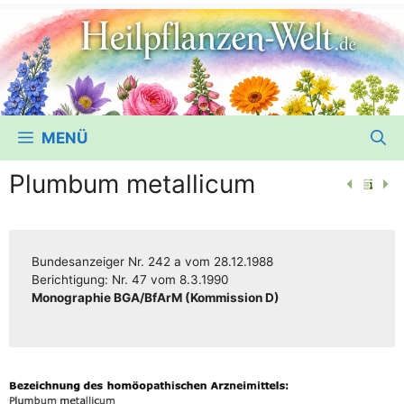
MENÜ
Plumbum metallicum
Bun­des­an­zei­ger
Nr. 242 a
vom
28.12.1988
Berich­ti­gung:
Nr. 47
vom
8.3.1990
Mono­gra­phie BGA/​​BfArM (Kom­mis­si­on D)