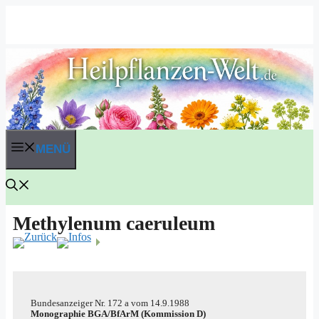
Zum
Inhalt
springen
MENÜ
Methylenum caeruleum
Bun­des­an­zei­ger
Nr. 172 a
vom
14.9.1988
Mono­gra­phie BGA/​​BfArM (Kom­mis­si­on D)