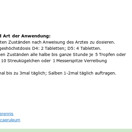
erennis
caeruleum