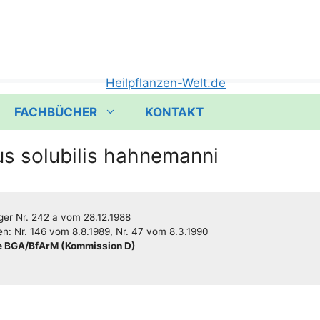
FACHBÜCHER
KONTAKT
us solubilis hahnemanni
­ger
Nr. 242 a
vom
28.12.1988
gen:
Nr. 146
vom
8.8.1989
,
Nr. 47
vom
8.3.1990
 BGA/​​BfArM (Kom­mis­si­on D)