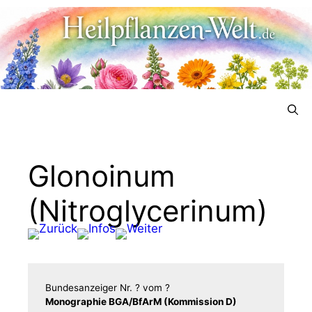
Menü
Glonoinum
(Nitroglycerinum)
Bun­des­an­zei­ger
Nr. ?
vom
?
Mono­gra­phie BGA/​​BfArM (Kom­mis­si­on D)