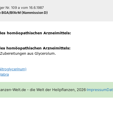
­ger
Nr. 109 a
vom
16.6.1987
 BGA/​​BfArM (Kom­mis­si­on D)
itroglycerinum)
glabra
lanzen-Welt.de - die Welt der Heilpflanzen, 2026
·
Impressum
Dat