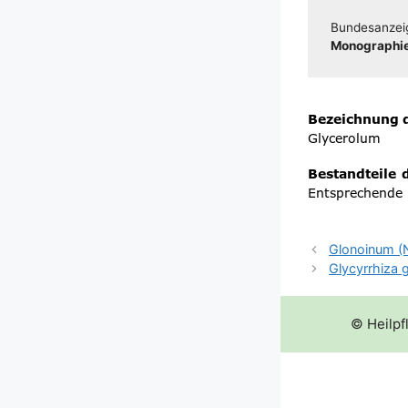
Bun­des­an­zei
Mono­gra­phie
Glonoinum (N
Glycyrrhiza 
© Heilpf