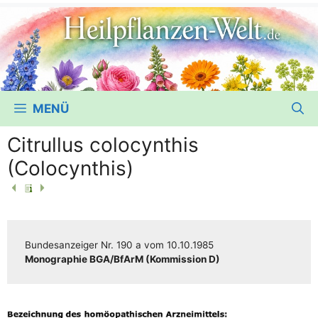
MENÜ
Citrullus colocynthis
(Colocynthis)
Bun­des­an­zei­ger
Nr. 190 a
vom
10.10.1985
Mono­gra­phie BGA/​​BfArM (Kom­mis­si­on D)