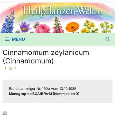
MENÜ
Cinnamomum zeylanicum
(Cinnamomum)
Bun­des­an­zei­ger
Nr. 190a
vom
10.10.1985
Mono­gra­phie BGA/​​BfArM (Kom­mis­si­on D)