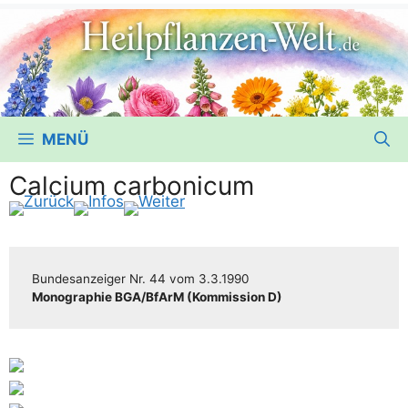
MENÜ
Calcium carbonicum
Bun­des­an­zei­ger
Nr. 44
vom
3.3.1990
Mono­gra­phie BGA/​​BfArM (Kom­mis­si­on D)