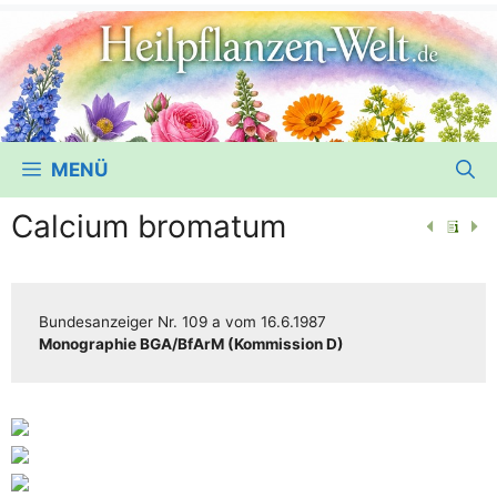
MENÜ
Calcium bromatum
Bun­des­an­zei­ger
Nr. 109 a
vom
16.6.1987
Mono­gra­phie BGA/​​BfArM (Kom­mis­si­on D)