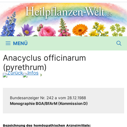
MENÜ
Anacyclus officinarum
(pyrethrum)
Bun­des­an­zei­ger
Nr. 242 a
vom
28.12.1988
Mono­gra­phie BGA/​​BfArM (Kom­mis­si­on D)