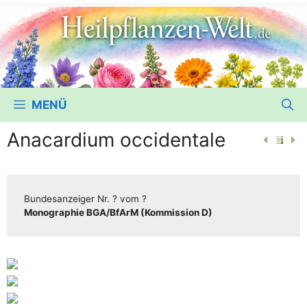
MENÜ
Anacardium occidentale
Bun­des­an­zei­ger
Nr. ?
vom
?
Mono­gra­phie BGA/​​BfArM (Kom­mis­si­on D)