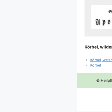
Kör­bel, wil­de
Körbel, wels
Körbel
© Heilpf