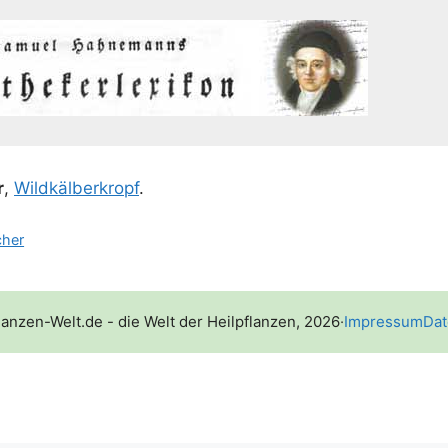
r
,
Wild­käl­ber­kropf
.
cher
lanzen-Welt.de - die Welt der Heilpflanzen, 2026
·
Impressum
Dat