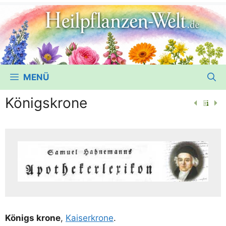
MENÜ
Königskrone
Königs kro­ne
,
Kai­ser­kro­ne
.