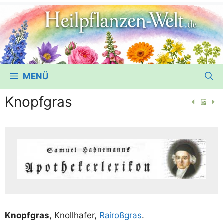
MENÜ
Knopfgras
Knopf­gras
, Knoll­ha­fer,
Rai­ro­ß­gras
.