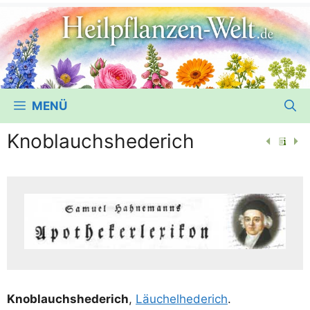
MENÜ
Knoblauchshederich
Knob­lauch­s­he­de­rich
,
Läu­chel­he­de­rich
.