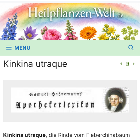
MENÜ
Kinkina utraque
Kin­ki­na utraque
, die Rin­de vom Fie­ber­chi­n­a­baum