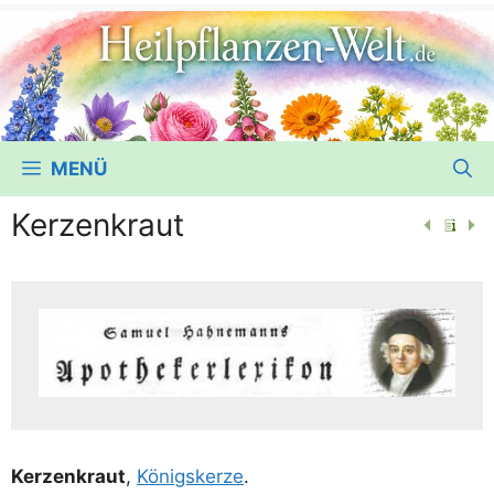
MENÜ
Kerzenkraut
Ker­zen­kraut
,
Königs­ker­ze
.