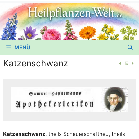
MENÜ
Katzenschwanz
Kat­zen­schwanz
, theils Scheu­er­schaf­t­heu, theils