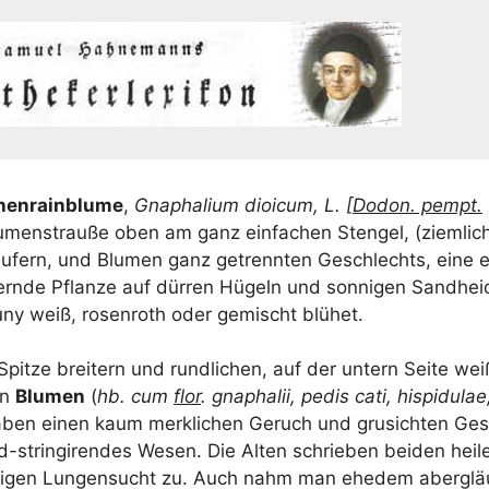
hen­rain­blu­me
,
Gna­pha­li­um dioicum, L. [
Dodon. pempt.
u­men­strau­ße oben am ganz ein­fa­chen Sten­gel, (ziem­lich)
äu­fern, und Blu­men ganz getrenn­ten Geschlechts, eine e
rn­de Pflan­ze auf dür­ren Hügeln und son­ni­gen Sand­hei­
ny weiß, rosen­roth oder gemischt blühet.
pit­ze brei­tern und rund­li­chen, auf der untern Sei­te wei
en
Blu­men
(
hb. cum
flor
. gna­pha­lii, pedis cati, hispi­du­lae,
aben einen kaum merk­li­chen Geruch und gru­sich­ten Ge
d-strin­gi­ren­des Wesen. Die Alten schrie­ben bei­den hei­le
i­gen Lun­gen­sucht zu. Auch nahm man ehe­dem aber­gläu