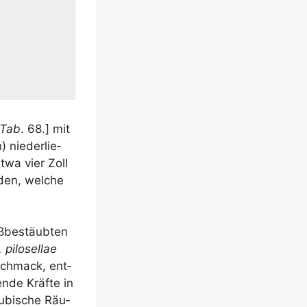
Tab
. 68.] mit
 nie­der­lie­
twa vier Zoll
den, wel­che
ß­be­stäub­ten
 pilo­sel­lae
schmack, ent­
n­de Kräf­te in
­bi­sche Räu­