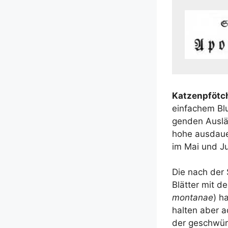
Kat­zen­pföt­c
ein­fa­chem Bl
gen­den Aus­l
hohe aus­dau­e
im Mai und Ju
Die nach der S
Blät­ter mit d
mon­tanae
) h
hal­ten aber a
der geschwü­r